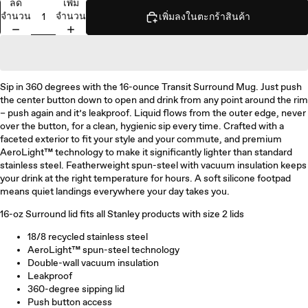
ลด
เพิ่ม
จำนวน
จำนวน
เพิ่มลงในตะกร้าสินค้า
Sip in 360 degrees with the 16-ounce Transit Surround Mug. Just push
the center button down to open and drink from any point around the rim
– push again and it’s leakproof. Liquid flows from the outer edge, never
over the button, for a clean, hygienic sip every time. Crafted with a
faceted exterior to fit your style and your commute, and premium
AeroLight™ technology to make it significantly lighter than standard
stainless steel. Featherweight spun-steel with vacuum insulation keeps
your drink at the right temperature for hours. A soft silicone footpad
means quiet landings everywhere your day takes you.
16-oz Surround lid fits all Stanley products with size 2 lids
18/8 recycled stainless steel
AeroLight™ spun-steel technology
Double-wall vacuum insulation
Leakproof
360-degree sipping lid
Push button access