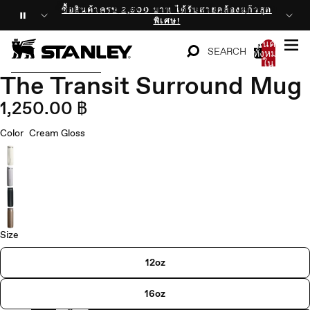
ข้ามไปยังเนื้อหา
ซื้อสินค้าครบ 2,500 บาท ได้รับสายคล้องแก้วสุดพิเศษ!
ซื้อสินค้าครบ 2,500 บาท ได้รับสายคล้องแก้วสุด
พิเศษ!
สินค้า
SEARCH
ทั้งหมด
ใน
ข้ามไปยังข้อมูลสินค้า
ตะกร้า
The Transit Surround Mug
เปิด
เปิด
เปิด
เปิด
สินค้า:
รูปภาพ
รูปภาพ
รูปภาพ
รูปภาพ
0
1,250.00 ฿
แบบ
แบบ
แบบ
แบบ
เต็ม
เต็ม
เต็ม
เต็ม
หน้า
หน้า
หน้า
หน้า
Color
Cream Gloss
จอ
จอ
จอ
จอ
Size
12oz
16oz